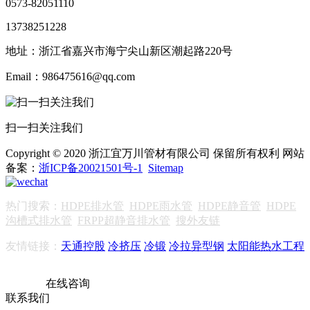
0573-82051110
13738251228
地址：浙江省嘉兴市海宁尖山新区潮起路220号
Email：986475616@qq.com
扫一扫关注我们
Copyright © 2020 浙江宜万川管材有限公司 保留所有权利 网站
备案：
浙ICP备20021501号-1
Sitemap
热门搜索：
HDPE排水管
HDPE雨水管
HDPE静音管
HDPE
沟槽式排水管
FRPP超静音排水管
搜外友链
友情链接：
天通控股
冷挤压
冷锻
冷拉异型钢
太阳能热水工程
在线咨询
联系我们