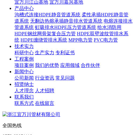
宜万川江山基地
宜万川嘉兴基地
产品中心
沟槽式连接HDPE静音管道系统
柔性承插HDPE静音管
道系统
无翻边热熔承插静音排水管道系统
电熔连接排水
管道系统
虹吸排水HDPE压力管道系统
给水消防用
HDPE钢丝网骨架复合压力管
HDPE双壁波纹管排水系
统
HDPE缠绕管排水系统
MPP电力管
PVC电力管
技术实力
科研中心
生产实力
专利证书
工程案例
项目案例
我们的优势
应用领域
合作伙伴
新闻中心
公司新闻
行业资讯
常见问题
招贤纳士
人才理念
人才招聘
联系我们
联系方式
在线留言
全国热线