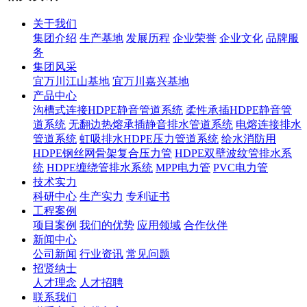
关于我们
集团介绍
生产基地
发展历程
企业荣誉
企业文化
品牌服
务
集团风采
宜万川江山基地
宜万川嘉兴基地
产品中心
沟槽式连接HDPE静音管道系统
柔性承插HDPE静音管
道系统
无翻边热熔承插静音排水管道系统
电熔连接排水
管道系统
虹吸排水HDPE压力管道系统
给水消防用
HDPE钢丝网骨架复合压力管
HDPE双壁波纹管排水系
统
HDPE缠绕管排水系统
MPP电力管
PVC电力管
技术实力
科研中心
生产实力
专利证书
工程案例
项目案例
我们的优势
应用领域
合作伙伴
新闻中心
公司新闻
行业资讯
常见问题
招贤纳士
人才理念
人才招聘
联系我们