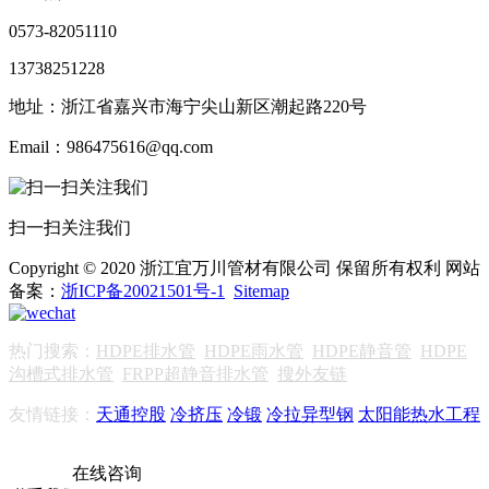
0573-82051110
13738251228
地址：浙江省嘉兴市海宁尖山新区潮起路220号
Email：986475616@qq.com
扫一扫关注我们
Copyright © 2020 浙江宜万川管材有限公司 保留所有权利 网站
备案：
浙ICP备20021501号-1
Sitemap
热门搜索：
HDPE排水管
HDPE雨水管
HDPE静音管
HDPE
沟槽式排水管
FRPP超静音排水管
搜外友链
友情链接：
天通控股
冷挤压
冷锻
冷拉异型钢
太阳能热水工程
在线咨询