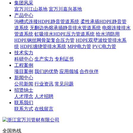
集团风采
宜万川江山基地
宜万川嘉兴基地
产品中心
沟槽式连接HDPE静音管道系统
柔性承插HDPE静音管
道系统
无翻边热熔承插静音排水管道系统
电熔连接排水
管道系统
虹吸排水HDPE压力管道系统
给水消防用
HDPE钢丝网骨架复合压力管
HDPE双壁波纹管排水系
统
HDPE缠绕管排水系统
MPP电力管
PVC电力管
技术实力
科研中心
生产实力
专利证书
工程案例
项目案例
我们的优势
应用领域
合作伙伴
新闻中心
公司新闻
行业资讯
常见问题
招贤纳士
人才理念
人才招聘
联系我们
联系方式
在线留言
全国热线