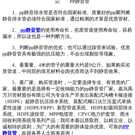
1、pp静音排水管是否符合国家标准。质量好的pp聚丙烯
静音排水管必须符合国家标准，通过检测的才算是优质管材。
2、
pp静音管
的使用寿命长，劣质管道使用寿命短，容易
漏水，所以这也是一种判断方法。
3、判断pp静音管的优劣，也可以通过踩管来试验。优质
pp静音管具有极强的抗压能力，不会出现裂纹等现象。
4、看重量。4米的管子的重量大约是9公斤。如果购买劣
质管道，中间层的填充材料会因劣质而达不到静音效果。
5、看厂家。购买管道时，一定要选择专业、有资质的厂
家。最重要的是选择有一定收纳能力的pp静音管厂家。嘉兴禹
万川管材股份有限公司为专业生产开发出装配式沟槽卡箍连接
（HDPE）超静音抗压排水系统、装配式螺口法兰压盖式承插
柔性连接（HDPE/FRPP）新型管道系统、HDPE虹吸同层排水
系统、HDPE波纹管、MPP电缆管、CPVC电力护套管、雨水
回收利用系统等系列产品；我司本着以质取胜、以精立业、以
诚相待的原则，为广大的有需要的群体提供优质、可靠的
PP
静音管
，欢迎各界人士前来咨询！