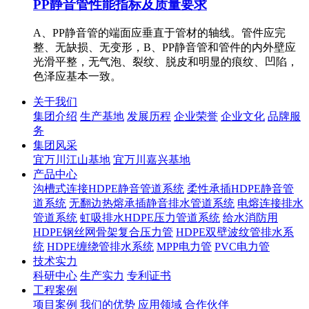
PP静音管性能指标及质量要求
A、PP静音管的端面应垂直于管材的轴线。管件应完
整、无缺损、无变形，B、PP静音管和管件的内外壁应
光滑平整，无气泡、裂纹、脱皮和明显的痕纹、凹陷，
色泽应基本一致。
关于我们
集团介绍
生产基地
发展历程
企业荣誉
企业文化
品牌服
务
集团风采
宜万川江山基地
宜万川嘉兴基地
产品中心
沟槽式连接HDPE静音管道系统
柔性承插HDPE静音管
道系统
无翻边热熔承插静音排水管道系统
电熔连接排水
管道系统
虹吸排水HDPE压力管道系统
给水消防用
HDPE钢丝网骨架复合压力管
HDPE双壁波纹管排水系
统
HDPE缠绕管排水系统
MPP电力管
PVC电力管
技术实力
科研中心
生产实力
专利证书
工程案例
项目案例
我们的优势
应用领域
合作伙伴