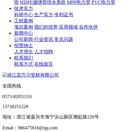
统
HDPE缠绕管排水系统
MPP电力管
PVC电力管
技术实力
科研中心
生产实力
专利证书
工程案例
项目案例
我们的优势
应用领域
合作伙伴
新闻中心
公司新闻
行业资讯
常见问题
招贤纳士
人才理念
人才招聘
联系我们
联系方式
在线留言
全国热线
0573-82051110
13738251228
地址：浙江省嘉兴市海宁尖山新区潮起路220号
Email：986475616@qq.com