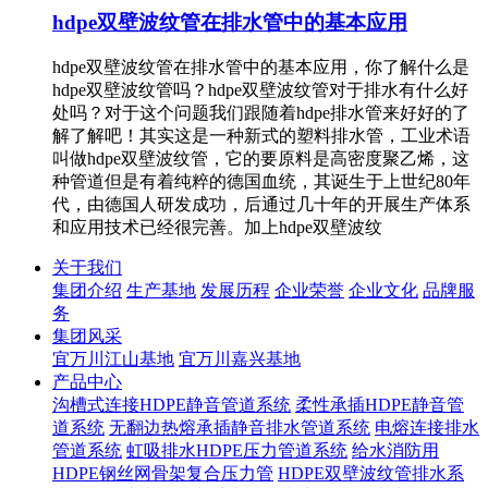
hdpe双壁波纹管在排水管中的基本应用
hdpe双壁波纹管在排水管中的基本应用，你了解什么是
hdpe双壁波纹管吗？hdpe双壁波纹管对于排水有什么好
处吗？对于这个问题我们跟随着hdpe排水管来好好的了
解了解吧！其实这是一种新式的塑料排水管，工业术语
叫做hdpe双壁波纹管，它的要原料是高密度聚乙烯，这
种管道但是有着纯粹的德国血统，其诞生于上世纪80年
代，由德国人研发成功，后通过几十年的开展生产体系
和应用技术已经很完善。加上hdpe双壁波纹
关于我们
集团介绍
生产基地
发展历程
企业荣誉
企业文化
品牌服
务
集团风采
宜万川江山基地
宜万川嘉兴基地
产品中心
沟槽式连接HDPE静音管道系统
柔性承插HDPE静音管
道系统
无翻边热熔承插静音排水管道系统
电熔连接排水
管道系统
虹吸排水HDPE压力管道系统
给水消防用
HDPE钢丝网骨架复合压力管
HDPE双壁波纹管排水系