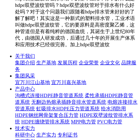
hdpe双壁波纹管吗？hdpe双壁波纹管对于排水有什么好
处吗？对于这个问题我们跟随着hdpe排水管来好好的了
解了解吧！其实这是一种新式的塑料排水管，工业术语
叫做hdpe双壁波纹管，它的要原料是高密度聚乙烯，这
种管道但是有着纯粹的德国血统，其诞生于上世纪80年
代，由德国人研发成功，后通过几十年的开展生产体系
和应用技术已经很完善。加上hdpe双壁波纹
关于我们
集团介绍
生产基地
发展历程
企业荣誉
企业文化
品牌服
务
集团风采
宜万川江山基地
宜万川嘉兴基地
产品中心
沟槽式连接HDPE静音管道系统
柔性承插HDPE静音管
道系统
无翻边热熔承插静音排水管道系统
电熔连接排水
管道系统
虹吸排水HDPE压力管道系统
给水消防用
HDPE钢丝网骨架复合压力管
HDPE双壁波纹管排水系
统
HDPE缠绕管排水系统
MPP电力管
PVC电力管
技术实力
科研中心
生产实力
专利证书