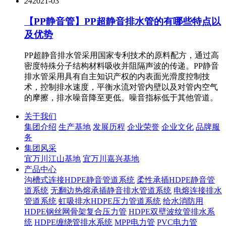
24
2021-03
【PP静音管】PP超静音排水管的有哪些特点以
及优势
PP超静音排水管采用国家专利技术的原料配方，通过高
密度特殊分子结构材料吸收并阻隔声波的传递。PP静音
排水管采用具有自主知识产权的内表面光滑度控制技
术，控制排水速度，平衡水流对管内壁以及对管内空气
的摩擦，排水噪音降至更低。噪音指标低于其他管道。
关于我们
集团介绍
生产基地
发展历程
企业荣誉
企业文化
品牌服
务
集团风采
宜万川江山基地
宜万川嘉兴基地
产品中心
沟槽式连接HDPE静音管道系统
柔性承插HDPE静音管
道系统
无翻边热熔承插静音排水管道系统
电熔连接排水
管道系统
虹吸排水HDPE压力管道系统
给水消防用
HDPE钢丝网骨架复合压力管
HDPE双壁波纹管排水系
统
HDPE缠绕管排水系统
MPP电力管
PVC电力管