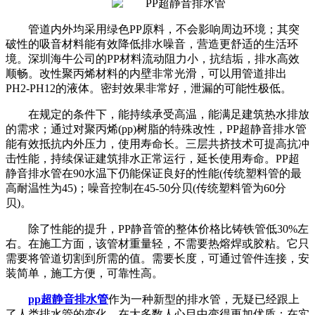
管道内外均采用绿色PP原料，不会影响周边环境；其突
破性的吸音材料能有效降低排水噪音，营造更舒适的生活环
境。深圳海牛公司的PP材料流动阻力小，抗结垢，排水高效
顺畅。改性聚丙烯材料的内壁非常光滑，可以用管道排出
PH2-PH12的液体。密封效果非常好，泄漏的可能性极低。
在规定的条件下，能持续承受高温，能满足建筑热水排放
的需求；通过对聚丙烯(pp)树脂的特殊改性，PP超静音排水管
能有效抵抗内外压力，使用寿命长。三层共挤技术可提高抗冲
击性能，持续保证建筑排水正常运行，延长使用寿命。PP超
静音排水管在90水温下仍能保证良好的性能(传统塑料管的最
高耐温性为45)；噪音控制在45-50分贝(传统塑料管为60分
贝)。
除了性能的提升，PP静音管的整体价格比铸铁管低30%左
右。在施工方面，该管材重量轻，不需要热熔焊或胶粘。它只
需要将管道切割到所需的值。需要长度，可通过管件连接，安
装简单，施工方便，可靠性高。
pp超静音排水管
作为一种新型的排水管，无疑已经跟上
了人类排水管的变化，在大多数人心目中变得更加优质；在实