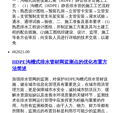
一：沟槽式高密度聚乙烯（HDPE）静音排水管施工工
艺：（1）沟槽式（HDPE）静音排水管的施工工艺流程
为：熟悉设计图纸→预留孔洞→立管管卡安装→立管安
装→支管预制支管支吊架安装→支管安装→灌水试验→
通水、通球试验→验收。二、施工准备及基本要求：(1)
熟悉排水工程设计图纸，并制定施工方案及其与土建工
程的配合措施。(2)施工图纸经建设、设计、监理、施工
等各方会审后，向安装人员进行详细的技术交底，以避
免
06
2021-09
HDPE沟槽式排水管材网监测点的优化布置方
法简述
加强排水管网的监测，对保护HDPE沟槽式排水管材设
施，健全城市信息化管理具有重要意义，在城市雨洪管
理方面，更是保障城市水安全，减轻城市防洪压力、缓
解水资源短缺以及改善水环境质量的关键环节，监测技
术在排水管网运行管理中应发挥更为积极与重要的作
用。与所有监测相类似，由于人力、物力、财力等都有
所限制，监测点的布置目标是利用尽可能少的监测点，