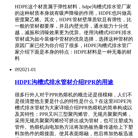
HDPE这个材质属于弹性材料，hdpe沟槽式排水管厂家
的这种材质本身就有吸声降噪的作用，HDPE也叫做高
密度聚乙烯。其次，HDPE管材壁厚质软且有弹性，比
一般的管材都要厚，并且内壁光滑，通水能力十分优
越，减振和消噪效果更为优异。使用沟槽式HDPE排水
管材成为如今装修中管材的优良选择，选择这种管材的
原因厂家已经为你介绍了很多，HDPE沟槽式排水管厂
家介绍下面是本身的特点：HDPE材料是一种无毒的材
料
09
2021-01
HDPE沟槽式排水管材介绍PPR的用途
很多行外人对于PPR热熔机的概念还是很模糊，人们不
是很清楚他主要是什么的特性是什么？在这里HDPE沟
槽式排水管材为大家详细介绍PPR热熔机的简单构成以
及其特性：PPR又叫三型聚丙烯管、无规共聚聚丙烯，
采用无规共聚聚丙烯经可挤出成为管材，也可注塑成为
管件。热熔机由电加热方法将加热板热量传递给上下塑
料加热件的熔接面。使其表面熔融，然后将加热板迅速