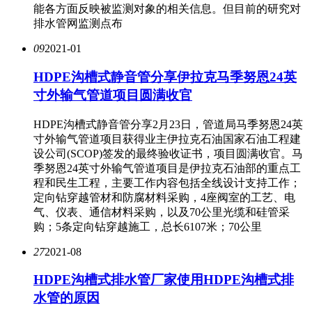
能各方面反映被监测对象的相关信息。但目前的研究对
排水管网监测点布
09
2021-01
HDPE沟槽式静音管分享伊拉克马季努恩24英
寸外输气管道项目圆满收官
HDPE沟槽式静音管分享2月23日，管道局马季努恩24英
寸外输气管道项目获得业主伊拉克石油国家石油工程建
设公司(SCOP)签发的最终验收证书，项目圆满收官。马
季努恩24英寸外输气管道项目是伊拉克石油部的重点工
程和民生工程，主要工作内容包括全线设计支持工作；
定向钻穿越管材和防腐材料采购，4座阀室的工艺、电
气、仪表、通信材料采购，以及70公里光缆和硅管采
购；5条定向钻穿越施工，总长6107米；70公里
27
2021-08
HDPE沟槽式排水管厂家使用HDPE沟槽式排
水管的原因