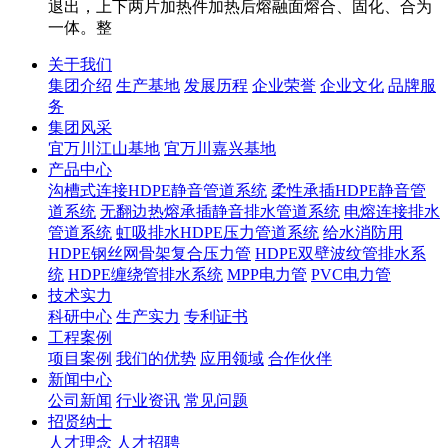
退出，上下两片加热件加热后熔融面熔合、固化、合为
一体。整
关于我们
集团介绍
生产基地
发展历程
企业荣誉
企业文化
品牌服
务
集团风采
宜万川江山基地
宜万川嘉兴基地
产品中心
沟槽式连接HDPE静音管道系统
柔性承插HDPE静音管
道系统
无翻边热熔承插静音排水管道系统
电熔连接排水
管道系统
虹吸排水HDPE压力管道系统
给水消防用
HDPE钢丝网骨架复合压力管
HDPE双壁波纹管排水系
统
HDPE缠绕管排水系统
MPP电力管
PVC电力管
技术实力
科研中心
生产实力
专利证书
工程案例
项目案例
我们的优势
应用领域
合作伙伴
新闻中心
公司新闻
行业资讯
常见问题
招贤纳士
人才理念
人才招聘