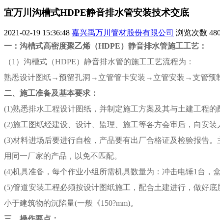
宜万川沟槽式HDPE静音排水管安装技术交底
2021-02-19 15:36:48
嘉兴禹万川管材股份有限公司
浏览次数
48
一：沟槽式高密度聚乙烯（HDPE）静音排水管施工工艺：
（1）沟槽式（HDPE）静音排水管的施工工艺流程为：
熟悉设计图纸→预留孔洞→立管管卡安装→立管安装→支管预
二、施工准备及基本要求：
(1)熟悉排水工程设计图纸，并制定施工方案及其与土建工程的
(2)施工图纸经建设、设计、监理、施工等各方会审后，向安
(3)材料进场后要进行自检，产品要有出厂合格证及检验报告
用同一厂家的产品，以免不匹配。
(4)机具准备，每个作业小组所需机具数量为：冲击电锤1台，
(5)管道安装工程必须按设计图纸施工，配合土建进行，做好底
小于建筑物的沉陷量(一般《150?mm)。
三、操作要点：