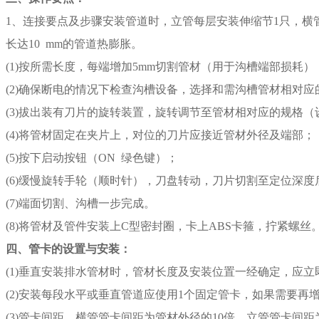
1、连接要点及步骤安装管道时，立管每层安装伸缩节1只，横
长达10 mm的管道热膨胀。
(1)按所需长度，每端增加5mm切割管材（用于沟槽端部损耗）
(2)确保断电的情况下检查沟槽设备，选择和需沟槽管材相对应
(3)拔出装有刀片的旋转装置，旋转调节至管材相对应的规格（设
(4)将管材固定在夹片上，对位的刀片应接近管材外径及端部；
(5)按下启动按钮（ON 绿色键）；
(6)缓慢旋转手轮（顺时针），刀盘转动，刀片切割至定位深
(7)端面切割、沟槽一步完成。
(8)将管材及管件安装上C型密封圈，卡上ABS卡箍，拧紧螺丝
四、管卡的设置与安装：
(1)垂直安装排水管材时，管材长度及安装位置一经确定，应
(2)安装每段水平或垂直管道应使用1个固定管卡，如果需要
(3)管卡间距，横管管卡间距为管材外径的10倍，立管管卡间