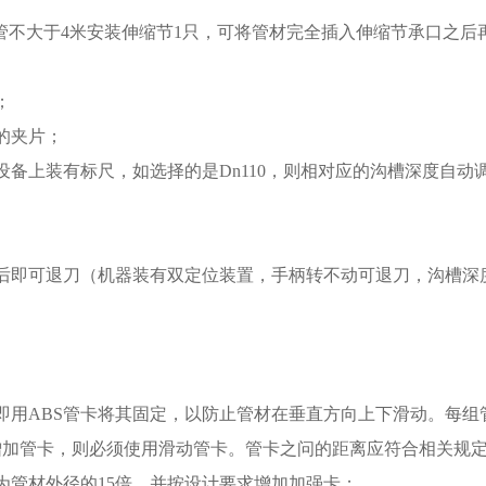
管不大于4米安装伸缩节1只，可将管材完全插入伸缩节承口之后再
；
的夹片；
备上装有标尺，如选择的是Dn110，则相对应的沟槽深度自动调
度后即可退刀（机器装有双定位装置，手柄转不动可退刀，沟槽深
。
立即用ABS管卡将其固定，以防止管材在垂直方向上下滑动。每组
再增加管卡，则必须使用滑动管卡。管卡之问的距离应符合相关规
距为管材外径的15倍，并按设计要求增加加强卡；