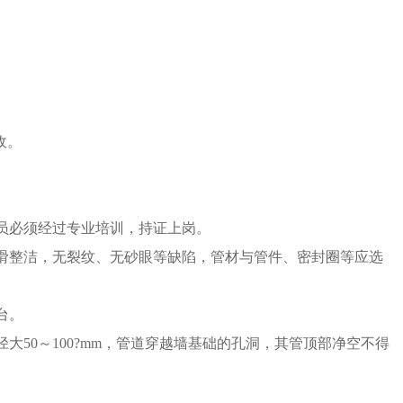
收。
人员必须经过专业培训，持证上岗。
光滑整洁，无裂纹、无砂眼等缺陷，管材与管件、密封圈等应选
台。
50～100?mm，管道穿越墙基础的孔洞，其管顶部净空不得