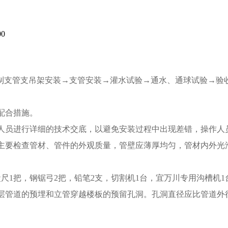
00
制支管支吊架安装→支管安装→灌水试验→通水、通球试验→验
配合措施。
装人员进行详细的技术交底，以避免安装过程中出现差错，操作
。主要检查管材、管件的外观质量，管壁应薄厚均匀，管材内外
盒尺1把，钢锯弓2把，铅笔2支，切割机1台，宜万川专用沟槽机1
层管道的预埋和立管穿越楼板的预留孔洞。孔洞直径应比管道外径大