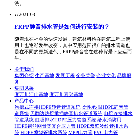
洗。
11
2021-03
FRPP静音排水管是如何进行安装的？
随着现在社会的快速发展，建筑材料检在建筑工程上使
用上也逐渐发生改变，其中应用范围很广的排水管道也
是在不同的更新迭代，FRPP静音管在这种背景下应运而
生。
关于我们
集团介绍
生产基地
发展历程
企业荣誉
企业文化
品牌服
务
集团风采
宜万川江山基地
宜万川嘉兴基地
产品中心
沟槽式连接HDPE静音管道系统
柔性承插HDPE静音管
道系统
无翻边热熔承插静音排水管道系统
电熔连接排水
管道系统
虹吸排水HDPE压力管道系统
给水消防用
HDPE钢丝网骨架复合压力管
HDPE双壁波纹管排水系
统
HDPE缠绕管排水系统
MPP电力管
PVC电力管