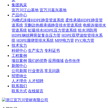
集团风采
宜万川江山基地
宜万川嘉兴基地
产品中心
沟槽式连接HDPE静音管道系统
柔性承插HDPE静音管
道系统
无翻边热熔承插静音排水管道系统
电熔连接排水
管道系统
虹吸排水HDPE压力管道系统
给水消防用
HDPE钢丝网骨架复合压力管
HDPE双壁波纹管排水系
统
HDPE缠绕管排水系统
MPP电力管
PVC电力管
技术实力
科研中心
生产实力
专利证书
工程案例
项目案例
我们的优势
应用领域
合作伙伴
新闻中心
公司新闻
行业资讯
常见问题
招贤纳士
人才理念
人才招聘
联系我们
联系方式
在线留言