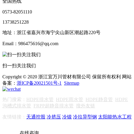
全国热线
0573-82051110
13738251228
地址：浙江省嘉兴市海宁尖山新区潮起路220号
Email：986475616@qq.com
扫一扫关注我们
Copyright © 2020 浙江宜万川管材有限公司 保留所有权利 网站
备案：
浙ICP备20021501号-1
Sitemap
热门搜索：
HDPE排水管
HDPE雨水管
HDPE静音管
HDPE
沟槽式排水管
FRPP超静音排水管
搜外友链
友情链接：
天通控股
冷挤压
冷锻
冷拉异型钢
太阳能热水工程
在线咨询