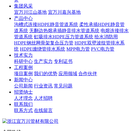
集团风采
宜万川江山基地
宜万川嘉兴基地
产品中心
沟槽式连接HDPE静音管道系统
柔性承插HDPE静音管
道系统
无翻边热熔承插静音排水管道系统
电熔连接排水
管道系统
虹吸排水HDPE压力管道系统
给水消防用
HDPE钢丝网骨架复合压力管
HDPE双壁波纹管排水系
统
HDPE缠绕管排水系统
MPP电力管
PVC电力管
技术实力
科研中心
生产实力
专利证书
工程案例
项目案例
我们的优势
应用领域
合作伙伴
新闻中心
公司新闻
行业资讯
常见问题
招贤纳士
人才理念
人才招聘
联系我们
联系方式
在线留言