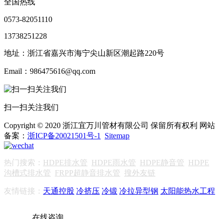
全国热线
0573-82051110
13738251228
地址：浙江省嘉兴市海宁尖山新区潮起路220号
Email：986475616@qq.com
扫一扫关注我们
Copyright © 2020 浙江宜万川管材有限公司 保留所有权利 网站
备案：
浙ICP备20021501号-1
Sitemap
热门搜索：
HDPE排水管
HDPE雨水管
HDPE静音管
HDPE
沟槽式排水管
FRPP超静音排水管
搜外友链
友情链接：
天通控股
冷挤压
冷锻
冷拉异型钢
太阳能热水工程
在线咨询