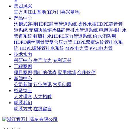
集团风采
宜万川江山基地
宜万川嘉兴基地
产品中心
沟槽式连接HDPE静音管道系统
柔性承插HDPE静音管
道系统
无翻边热熔承插静音排水管道系统
电熔连接排水
管道系统
虹吸排水HDPE压力管道系统
给水消防用
HDPE钢丝网骨架复合压力管
HDPE双壁波纹管排水系
统
HDPE缠绕管排水系统
MPP电力管
PVC电力管
技术实力
科研中心
生产实力
专利证书
工程案例
项目案例
我们的优势
应用领域
合作伙伴
新闻中心
公司新闻
行业资讯
常见问题
招贤纳士
人才理念
人才招聘
联系我们
联系方式
在线留言