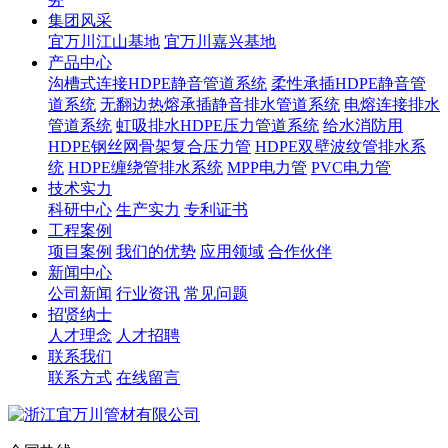
集团风采
宜万川江山基地
宜万川嘉兴基地
产品中心
沟槽式连接HDPE静音管道系统
柔性承插HDPE静音管
道系统
无翻边热熔承插静音排水管道系统
电熔连接排水
管道系统
虹吸排水HDPE压力管道系统
给水消防用
HDPE钢丝网骨架复合压力管
HDPE双壁波纹管排水系
统
HDPE缠绕管排水系统
MPP电力管
PVC电力管
技术实力
科研中心
生产实力
专利证书
工程案例
项目案例
我们的优势
应用领域
合作伙伴
新闻中心
公司新闻
行业资讯
常见问题
招贤纳士
人才理念
人才招聘
联系我们
联系方式
在线留言