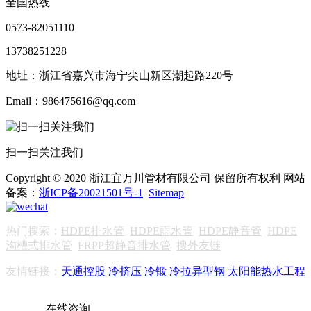
全国热线
0573-82051110
13738251228
地址：浙江省嘉兴市海宁尖山新区潮起路220号
Email：986475616@qq.com
扫一扫关注我们
Copyright © 2020 浙江宜万川管材有限公司 保留所有权利 网站
备案：
浙ICP备20021501号-1
Sitemap
热门搜索：
HDPE排水管
HDPE雨水管
HDPE静音管
HDPE
沟槽式排水管
FRPP超静音排水管
搜外友链
友情链接：
天通控股
冷挤压
冷锻
冷拉异型钢
太阳能热水工程
在线咨询