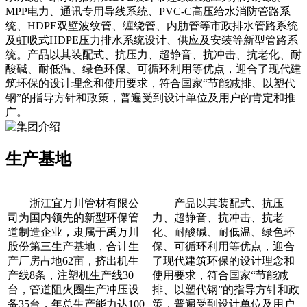
MPP电力、通讯专用导线系统、PVC-C高压给水消防管路系
统、HDPE双壁波纹管、缠绕管、内肋管等市政排水管路系统
及虹吸式HDPE压力排水系统设计、供应及安装等新型管路系
统。产品以其装配式、抗压力、超静音、抗冲击、抗老化、耐
酸碱、耐低温、绿色环保、可循环利用等优点，迎合了现代建
筑环保的设计理念和使用要求，符合国家“节能减排、以塑代
钢”的指导方针和政策，普遍受到设计单位及用户的肯定和推
广。
生产基地
浙江宜万川管材有限公
产品以其装配式、抗压
司为国内领先的新型环保管
力、超静音、抗冲击、抗老
道制造企业，隶属于禹万川
化、耐酸碱、耐低温、绿色环
股份第三生产基地，合计生
保、可循环利用等优点，迎合
产厂房占地62亩，挤出机生
了现代建筑环保的设计理念和
产线8条，注塑机生产线30
使用要求，符合国家“节能减
台，管道阻火圈生产冲压设
排、以塑代钢”的指导方针和政
备35台，年总生产能力达100
策，普遍受到设计单位及用户