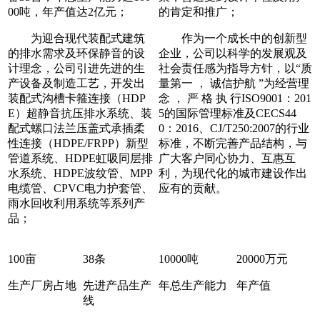
00吨，年产值达2亿元；
的肯定和推广；
为迎合现代装配式建筑
作为一个成长中的创新型
的排水需求及环保静音的设
企业，公司以科学的发展观及
计理念，公司引进先进的生
社会责任感为指导方针，以“质
产设备及制造工艺，开发出
量第一 ， 诚信护航 ”为经营理
装配式沟槽卡箍连接（HDP
念 ， 严 格 执 行ISO9001：201
E）超静音抗压排水系统、装
5的国际管理标准及CECS44
配式螺口法兰压盖式承插柔
0：2016、CJ/T250:2007的行业
性连接（HDPE/FRPP）新型
标准，不断完善产品结构，与
管道系统、HDPE虹吸同层排
广大客户同心协力、互惠互
水系统、HDPE波纹管、MPP
利，为现代化的城市建设作出
电缆管、CPVC电力护套管、
应有的贡献。
雨水回收利用系统等系列产
品；
100
亩
38
条
10000
吨
20000
万元
生产厂房占地
先进产品生产
年总生产能力
年产值
线