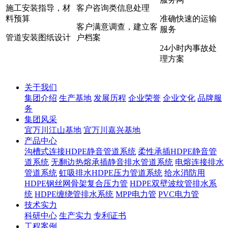
施工安装指导，材
客户咨询类信息处理
料预算
准确快速的运输
客户满意调查，建立客
服务
管道安装图纸设计
户档案
24小时内事故处
理方案
关于我们
集团介绍
生产基地
发展历程
企业荣誉
企业文化
品牌服
务
集团风采
宜万川江山基地
宜万川嘉兴基地
产品中心
沟槽式连接HDPE静音管道系统
柔性承插HDPE静音管
道系统
无翻边热熔承插静音排水管道系统
电熔连接排水
管道系统
虹吸排水HDPE压力管道系统
给水消防用
HDPE钢丝网骨架复合压力管
HDPE双壁波纹管排水系
统
HDPE缠绕管排水系统
MPP电力管
PVC电力管
技术实力
科研中心
生产实力
专利证书
工程案例