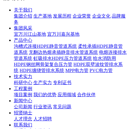
关于我们
集团介绍
生产基地
发展历程
企业荣誉
企业文化
品牌服
务
集团风采
宜万川江山基地
宜万川嘉兴基地
产品中心
沟槽式连接HDPE静音管道系统
柔性承插HDPE静音管
道系统
无翻边热熔承插静音排水管道系统
电熔连接排水
管道系统
虹吸排水HDPE压力管道系统
给水消防用
HDPE钢丝网骨架复合压力管
HDPE双壁波纹管排水系
统
HDPE缠绕管排水系统
MPP电力管
PVC电力管
技术实力
科研中心
生产实力
专利证书
工程案例
项目案例
我们的优势
应用领域
合作伙伴
新闻中心
公司新闻
行业资讯
常见问题
招贤纳士
人才理念
人才招聘
联系我们