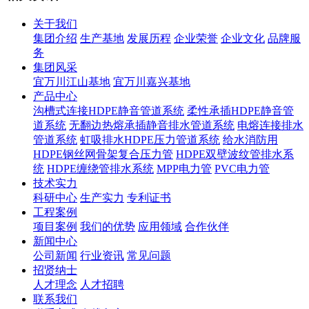
关于我们
集团介绍
生产基地
发展历程
企业荣誉
企业文化
品牌服
务
集团风采
宜万川江山基地
宜万川嘉兴基地
产品中心
沟槽式连接HDPE静音管道系统
柔性承插HDPE静音管
道系统
无翻边热熔承插静音排水管道系统
电熔连接排水
管道系统
虹吸排水HDPE压力管道系统
给水消防用
HDPE钢丝网骨架复合压力管
HDPE双壁波纹管排水系
统
HDPE缠绕管排水系统
MPP电力管
PVC电力管
技术实力
科研中心
生产实力
专利证书
工程案例
项目案例
我们的优势
应用领域
合作伙伴
新闻中心
公司新闻
行业资讯
常见问题
招贤纳士
人才理念
人才招聘
联系我们