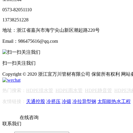
0573-82051110
13738251228
地址：浙江省嘉兴市海宁尖山新区潮起路220号
Email：986475616@qq.com
扫一扫关注我们
Copyright © 2020 浙江宜万川管材有限公司 保留所有权利 网
热门搜索：
HDPE排水管
HDPE雨水管
HDPE静音管
HDPE
友情链接：
天通控股
冷挤压
冷锻
冷拉异型钢
太阳能热水工程
在线咨询
联系我们