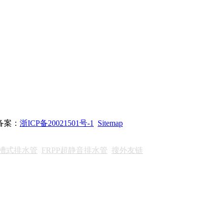
站备案：
浙ICP备20021501号-1
Sitemap
沟槽式排水管
FRPP超静音排水管
搜外友链