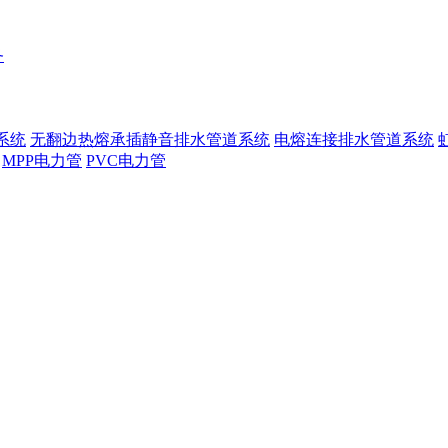
务
系统
无翻边热熔承插静音排水管道系统
电熔连接排水管道系统
MPP电力管
PVC电力管