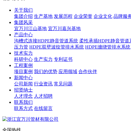
关于我们
集团介绍
生产基地
发展历程
企业荣誉
企业文化
品牌服
集团风采
宜万川江山基地
宜万川嘉兴基地
产品中心
沟槽式连接HDPE静音管道系统
柔性承插HDPE静音管道
压力管
HDPE双壁波纹管排水系统
HDPE缠绕管排水系统
技术实力
科研中心
生产实力
专利证书
工程案例
项目案例
我们的优势
应用领域
合作伙伴
新闻中心
公司新闻
行业资讯
常见问题
招贤纳士
人才理念
人才招聘
联系我们
联系方式
在线留言
全国热线