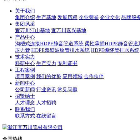
关于我们
集团介绍
生产基地
发展历程
企业荣誉
企业文化
品牌服
集团风采
宜万川江山基地
宜万川嘉兴基地
产品中心
沟槽式连接HDPE静音管道系统
柔性承插HDPE静音管道
压力管
HDPE双壁波纹管排水系统
HDPE缠绕管排水系统
技术实力
科研中心
生产实力
专利证书
工程案例
项目案例
我们的优势
应用领域
合作伙伴
新闻中心
公司新闻
行业资讯
常见问题
招贤纳士
人才理念
人才招聘
联系我们
联系方式
在线留言
全国热线