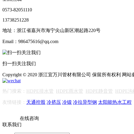
0573-82051110
13738251228
地址：浙江省嘉兴市海宁尖山新区潮起路220号
Email：986475616@qq.com
扫一扫关注我们
Copyright © 2020 浙江宜万川管材有限公司 保留所有权利 网
热门搜索：
HDPE排水管
HDPE雨水管
HDPE静音管
HDPE
友情链接：
天通控股
冷挤压
冷锻
冷拉异型钢
太阳能热水工程
在线咨询
联系我们