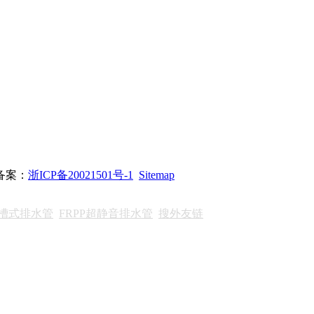
站备案：
浙ICP备20021501号-1
Sitemap
沟槽式排水管
FRPP超静音排水管
搜外友链