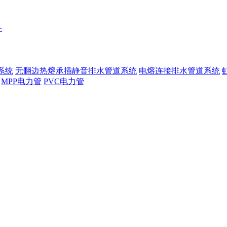
务
系统
无翻边热熔承插静音排水管道系统
电熔连接排水管道系统
MPP电力管
PVC电力管