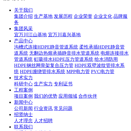
关于我们
集团介绍
生产基地
发展历程
企业荣誉
企业文化
品牌服
务
集团风采
宜万川江山基地
宜万川嘉兴基地
产品中心
沟槽式连接HDPE静音管道系统
柔性承插HDPE静音管
道系统
无翻边热熔承插静音排水管道系统
电熔连接排水
管道系统
虹吸排水HDPE压力管道系统
给水消防用
HDPE钢丝网骨架复合压力管
HDPE双壁波纹管排水系
统
HDPE缠绕管排水系统
MPP电力管
PVC电力管
技术实力
科研中心
生产实力
专利证书
工程案例
项目案例
我们的优势
应用领域
合作伙伴
新闻中心
公司新闻
行业资讯
常见问题
招贤纳士
人才理念
人才招聘
联系我们