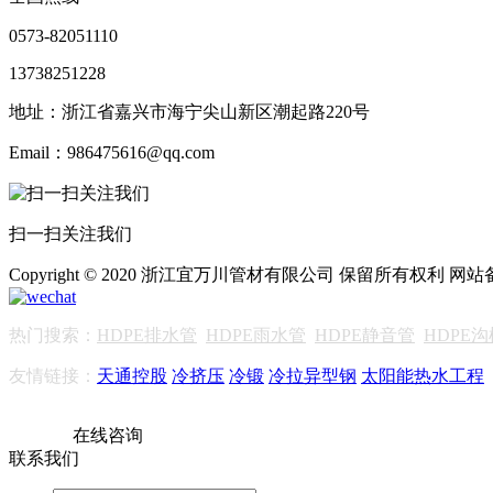
0573-82051110
13738251228
地址：浙江省嘉兴市海宁尖山新区潮起路220号
Email：986475616@qq.com
扫一扫关注我们
Copyright © 2020 浙江宜万川管材有限公司 保留所有权利 网
热门搜索：
HDPE排水管
HDPE雨水管
HDPE静音管
HDPE
友情链接：
天通控股
冷挤压
冷锻
冷拉异型钢
太阳能热水工程
在线咨询
联系我们