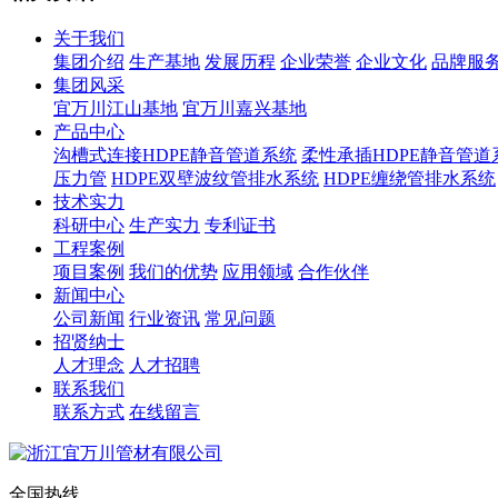
关于我们
集团介绍
生产基地
发展历程
企业荣誉
企业文化
品牌服
集团风采
宜万川江山基地
宜万川嘉兴基地
产品中心
沟槽式连接HDPE静音管道系统
柔性承插HDPE静音管道
压力管
HDPE双壁波纹管排水系统
HDPE缠绕管排水系统
技术实力
科研中心
生产实力
专利证书
工程案例
项目案例
我们的优势
应用领域
合作伙伴
新闻中心
公司新闻
行业资讯
常见问题
招贤纳士
人才理念
人才招聘
联系我们
联系方式
在线留言
全国热线