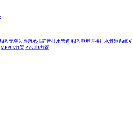
务
系统
无翻边热熔承插静音排水管道系统
电熔连接排水管道系统
MPP电力管
PVC电力管