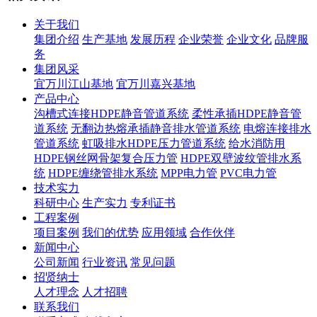
关于我们
集团介绍
生产基地
发展历程
企业荣誉
企业文化
品牌服
务
集团风采
宜万川江山基地
宜万川嘉兴基地
产品中心
沟槽式连接HDPE静音管道系统
柔性承插HDPE静音管
道系统
无翻边热熔承插静音排水管道系统
电熔连接排水
管道系统
虹吸排水HDPE压力管道系统
给水消防用
HDPE钢丝网骨架复合压力管
HDPE双壁波纹管排水系
统
HDPE缠绕管排水系统
MPP电力管
PVC电力管
技术实力
科研中心
生产实力
专利证书
工程案例
项目案例
我们的优势
应用领域
合作伙伴
新闻中心
公司新闻
行业资讯
常见问题
招贤纳士
人才理念
人才招聘
联系我们