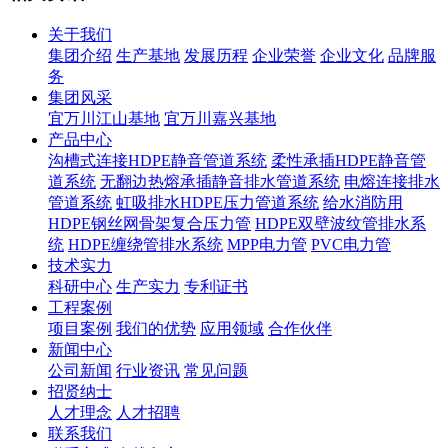
关于我们
集团介绍
生产基地
发展历程
企业荣誉
企业文化
品牌服
务
集团风采
宜万川江山基地
宜万川嘉兴基地
产品中心
沟槽式连接HDPE静音管道系统
柔性承插HDPE静音管
道系统
无翻边热熔承插静音排水管道系统
电熔连接排水
管道系统
虹吸排水HDPE压力管道系统
给水消防用
HDPE钢丝网骨架复合压力管
HDPE双壁波纹管排水系
统
HDPE缠绕管排水系统
MPP电力管
PVC电力管
技术实力
科研中心
生产实力
专利证书
工程案例
项目案例
我们的优势
应用领域
合作伙伴
新闻中心
公司新闻
行业资讯
常见问题
招贤纳士
人才理念
人才招聘
联系我们