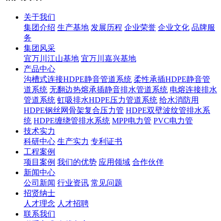
关于我们
集团介绍
生产基地
发展历程
企业荣誉
企业文化
品牌服
务
集团风采
宜万川江山基地
宜万川嘉兴基地
产品中心
沟槽式连接HDPE静音管道系统
柔性承插HDPE静音管
道系统
无翻边热熔承插静音排水管道系统
电熔连接排水
管道系统
虹吸排水HDPE压力管道系统
给水消防用
HDPE钢丝网骨架复合压力管
HDPE双壁波纹管排水系
统
HDPE缠绕管排水系统
MPP电力管
PVC电力管
技术实力
科研中心
生产实力
专利证书
工程案例
项目案例
我们的优势
应用领域
合作伙伴
新闻中心
公司新闻
行业资讯
常见问题
招贤纳士
人才理念
人才招聘
联系我们