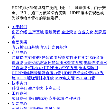
HDPE排水管道具有广泛的用处：1、城镇供水。由于安
全、卫生、施工方便等综合劣势，HDPE排水管现已成
为城市给水管材的最佳选择。
关于我们
集团介绍
生产基地
发展历程
企业荣誉
企业文化
品牌服
务
集团风采
宜万川江山基地
宜万川嘉兴基地
产品中心
沟槽式连接HDPE静音管道系统
柔性承插HDPE静音管
道系统
无翻边热熔承插静音排水管道系统
电熔连接排水
管道系统
虹吸排水HDPE压力管道系统
给水消防用
HDPE钢丝网骨架复合压力管
HDPE双壁波纹管排水系
统
HDPE缠绕管排水系统
MPP电力管
PVC电力管
技术实力
科研中心
生产实力
专利证书
工程案例
项目案例
我们的优势
应用领域
合作伙伴
新闻中心
公司新闻
行业资讯
常见问题