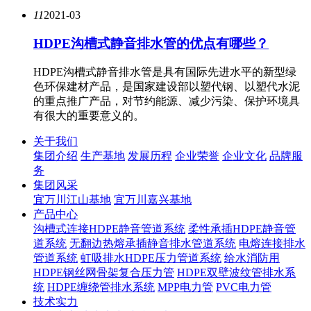
11
2021-03
HDPE沟槽式静音排水管的优点有哪些？
HDPE沟槽式静音排水管是具有国际先进水平的新型绿
色环保建材产品，是国家建设部以塑代钢、以塑代水泥
的重点推广产品，对节约能源、减少污染、保护环境具
有很大的重要意义的。
关于我们
集团介绍
生产基地
发展历程
企业荣誉
企业文化
品牌服
务
集团风采
宜万川江山基地
宜万川嘉兴基地
产品中心
沟槽式连接HDPE静音管道系统
柔性承插HDPE静音管
道系统
无翻边热熔承插静音排水管道系统
电熔连接排水
管道系统
虹吸排水HDPE压力管道系统
给水消防用
HDPE钢丝网骨架复合压力管
HDPE双壁波纹管排水系
统
HDPE缠绕管排水系统
MPP电力管
PVC电力管
技术实力