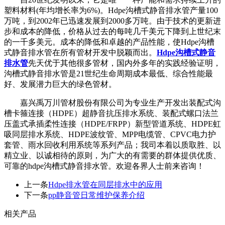
塑料材料(年均增长率为6%)。Hdpe沟槽式静音排水管产量100
万吨，到2002年已迅速发展到2000多万吨。由于技术的更新进
步和成本的降低，价格从过去的每吨几千美元下降到上世纪末
的一千多美元。成本的降低和卓越的产品性能，使Hdpe沟槽
式静音排水管在所有管材开发中脱颖而出。
Hdpe沟槽式静音
排水管
先天优于其他很多管材，国内外多年的实践经验证明，
沟槽式静音排水管是21世纪生命周期成本最低、综合性能最
好、发展潜力巨大的绿色管材。
嘉兴禹万川管材股份有限公司为专业生产开发出装配式沟
槽卡箍连接（HDPE）超静音抗压排水系统、装配式螺口法兰
压盖式承插柔性连接（HDPE/FRPP）新型管道系统、HDPE虹
吸同层排水系统、HDPE波纹管、MPP电缆管、CPVC电力护
套管、雨水回收利用系统等系列产品；我司本着以质取胜、以
精立业、以诚相待的原则，为广大的有需要的群体提供优质、
可靠的hdpe沟槽式静音排水管。欢迎各界人士前来咨询！
上一条
Hdpe排水管在同层排水中的应用
下一条
pp静音管日常维护保养介绍
相关产品