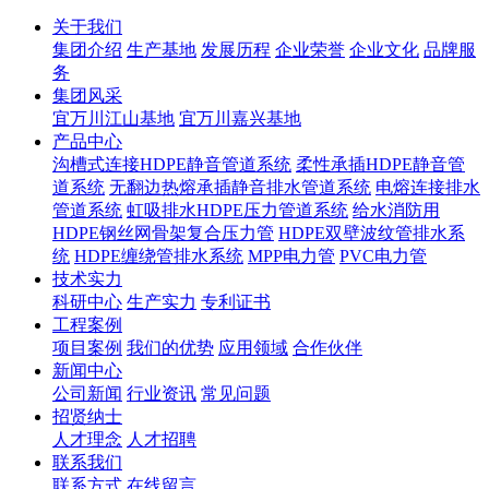
关于我们
集团介绍
生产基地
发展历程
企业荣誉
企业文化
品牌服
务
集团风采
宜万川江山基地
宜万川嘉兴基地
产品中心
沟槽式连接HDPE静音管道系统
柔性承插HDPE静音管
道系统
无翻边热熔承插静音排水管道系统
电熔连接排水
管道系统
虹吸排水HDPE压力管道系统
给水消防用
HDPE钢丝网骨架复合压力管
HDPE双壁波纹管排水系
统
HDPE缠绕管排水系统
MPP电力管
PVC电力管
技术实力
科研中心
生产实力
专利证书
工程案例
项目案例
我们的优势
应用领域
合作伙伴
新闻中心
公司新闻
行业资讯
常见问题
招贤纳士
人才理念
人才招聘
联系我们
联系方式
在线留言