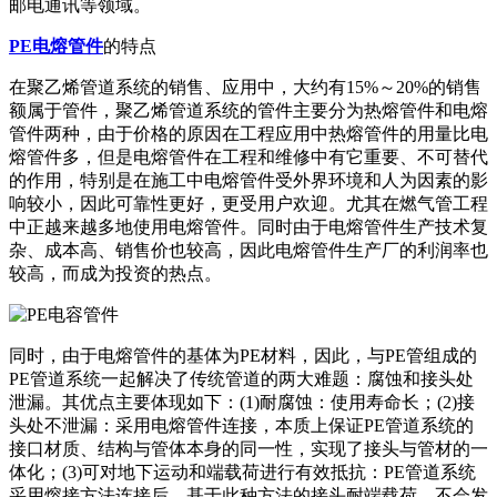
邮电通讯等领域。
PE电熔管件
的特点
在聚乙烯管道系统的销售、应用中，大约有15%～20%的销售
额属于管件，聚乙烯管道系统的管件主要分为热熔管件和电熔
管件两种，由于价格的原因在工程应用中热熔管件的用量比电
熔管件多，但是电熔管件在工程和维修中有它重要、不可替代
的作用，特别是在施工中电熔管件受外界环境和人为因素的影
响较小，因此可靠性更好，更受用户欢迎。尤其在燃气管工程
中正越来越多地使用电熔管件。同时由于电熔管件生产技术复
杂、成本高、销售价也较高，因此电熔管件生产厂的利润率也
较高，而成为投资的热点。
同时，由于电熔管件的基体为PE材料，因此，与PE管组成的
PE管道系统一起解决了传统管道的两大难题：腐蚀和接头处
泄漏。其优点主要体现如下：(1)耐腐蚀：使用寿命长；(2)接
头处不泄漏：采用电熔管件连接，本质上保证PE管道系统的
接口材质、结构与管体本身的同一性，实现了接头与管材的一
体化；(3)可对地下运动和端载荷进行有效抵抗：PE管道系统
采用熔接方法连接后，基于此种方法的接头耐端载荷，不会发