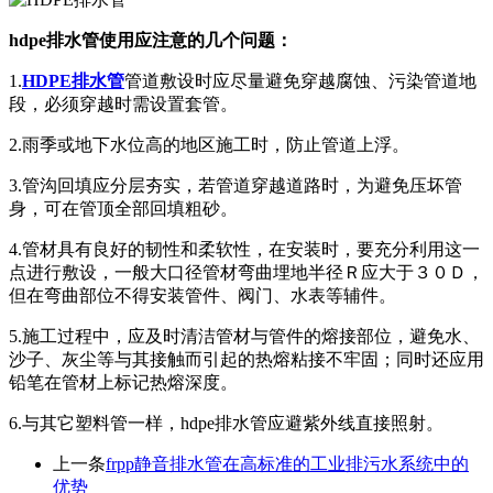
hdpe排水管使用应注意的几个问题：
1.
HDPE排水管
管道敷设时应尽量避免穿越腐蚀、污染管道地
段，必须穿越时需设置套管。
2.雨季或地下水位高的地区施工时，防止管道上浮。
3.管沟回填应分层夯实，若管道穿越道路时，为避免压坏管
身，可在管顶全部回填粗砂。
4.管材具有良好的韧性和柔软性，在安装时，要充分利用这一
点进行敷设，一般大口径管材弯曲埋地半径Ｒ应大于３０Ｄ，
但在弯曲部位不得安装管件、阀门、水表等辅件。
5.施工过程中，应及时清洁管材与管件的熔接部位，避免水、
沙子、灰尘等与其接触而引起的热熔粘接不牢固；同时还应用
铅笔在管材上标记热熔深度。
6.与其它塑料管一样，hdpe排水管应避紫外线直接照射。
上一条
frpp静音排水管​在高标准的工业排污水系统中的
优势