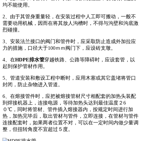
均不能使用。
2、由于其管身重量轻，在安装过程中人工即可搬动，一般不
需要动用机械，因而在将其放人沟槽时，不得与沟壁和沟底激
烈碰撞。
3、安装法兰接口的阀门和管件时，应采取防止造成外加拉应
力的措施，口径大于100ｍｍ阀门下，应设砖支墩。
4、在
HDPE排水管
穿越铁路、公路等障碍时，应设套管，以
起到保护管材作用。
5、管道安装和敷设工程中断时，应用木塞或其它盖堵将管口
封闭，防止杂物进入管道。
6、在熔接管件时，应把被熔接管材尺寸相配套的加热头装配
到焊接机器上，连接电源，等待加热头达到最佳温度２6
０℃，同时将管材、管件插入熔接器内，按规定时间进行加
热，加热完毕后，取出管材与管件，立即连接，在管材与管件
连接配套时，如果两者位置不对，可以在一定时间内做少量调
整，但扭转角度不宜超过５度。