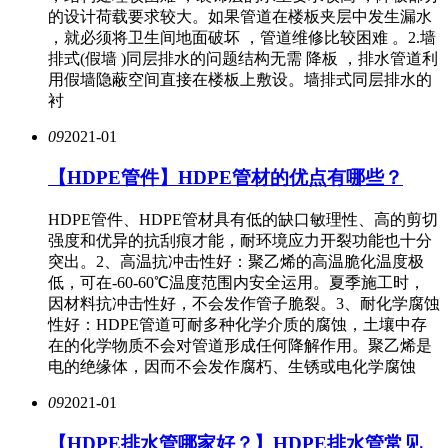
的设计荷载要求较大。如果管道在楼板夹层中发生漏水
，就必须将卫生间地面破坏 ，管道维修比较困难 。2.墙
排式(假墙 )同层排水的问题结构无需 降板 ，排水管道利
用假墙隐蔽空间直接在楼板上敷设。墙排式同层排水的
衬
09
2021-01
【​HDPE管件】​HDPE管材的优点有哪些？
HDPE管件、HDPE管材具有低的缺口敏理性、高的剪切
强度和优异的抗刮痕才能，耐环境应力开裂功能也十分
突出。2、高温抗冲击性好：聚乙烯的高温脆化温度极
低，可在-60-60℃温度范围内安全运用。夏季施工时，
因材料抗冲击性好，不会发作管子脆裂。3、耐化学腐蚀
性好：HDPE管道可耐多种化学介质的腐蚀，土壤中存
在的化学物质不会对管道形成任何降解作用。聚乙烯是
电的绝缘体，因而不会发作腐朽、生锈或电化学腐蚀
09
2021-01
【HDPE排水管哪家好？】HDPE排水管常见