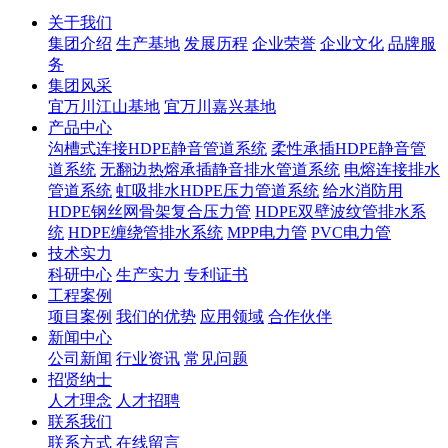
关于我们
集团介绍
生产基地
发展历程
企业荣誉
企业文化
品牌服
务
集团风采
宜万川江山基地
宜万川嘉兴基地
产品中心
沟槽式连接HDPE静音管道系统
柔性承插HDPE静音管
道系统
无翻边热熔承插静音排水管道系统
电熔连接排水
管道系统
虹吸排水HDPE压力管道系统
给水消防用
HDPE钢丝网骨架复合压力管
HDPE双壁波纹管排水系
统
HDPE缠绕管排水系统
MPP电力管
PVC电力管
技术实力
科研中心
生产实力
专利证书
工程案例
项目案例
我们的优势
应用领域
合作伙伴
新闻中心
公司新闻
行业资讯
常见问题
招贤纳士
人才理念
人才招聘
联系我们
联系方式
在线留言