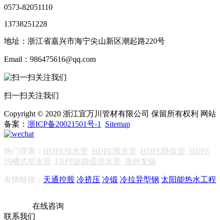
0573-82051110
13738251228
地址：浙江省嘉兴市海宁尖山新区潮起路220号
Email：986475616@qq.com
扫一扫关注我们
Copyright © 2020 浙江宜万川管材有限公司 保留所有权利 网站
备案：
浙ICP备20021501号-1
Sitemap
热门搜索：
HDPE排水管
HDPE雨水管
HDPE静音管
HDPE
沟槽式排水管
FRPP超静音排水管
搜外友链
友情链接：
天通控股
冷挤压
冷锻
冷拉异型钢
太阳能热水工程
在线咨询
联系我们