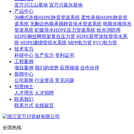
宜万川江山基地
宜万川嘉兴基地
产品中心
沟槽式连接HDPE静音管道系统
柔性承插HDPE静音管
道系统
无翻边热熔承插静音排水管道系统
电熔连接排水
管道系统
虹吸排水HDPE压力管道系统
给水消防用
HDPE钢丝网骨架复合压力管
HDPE双壁波纹管排水系
统
HDPE缠绕管排水系统
MPP电力管
PVC电力管
技术实力
科研中心
生产实力
专利证书
工程案例
项目案例
我们的优势
应用领域
合作伙伴
新闻中心
公司新闻
行业资讯
常见问题
招贤纳士
人才理念
人才招聘
联系我们
联系方式
在线留言
全国热线