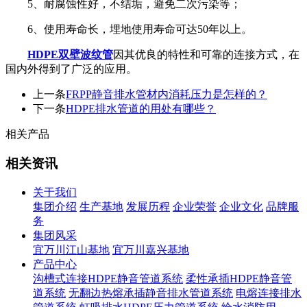
5、耐腐蚀性好，不结垢，避免二次污染等；
6、使用寿命长，埋地使用寿命可达50年以上。
HDPE双壁波纹管
因其优良的特性和可靠的连接方式，在
国内外得到了广泛的应用。
上一条
FRPP静音排水管材内消耗压力是怎样的？
下一条
HDPE排水管道的用处有哪些？
相关产品
相关资讯
关于我们
集团介绍
生产基地
发展历程
企业荣誉
企业文化
品牌服
务
集团风采
宜万川江山基地
宜万川嘉兴基地
产品中心
沟槽式连接HDPE静音管道系统
柔性承插HDPE静音管
道系统
无翻边热熔承插静音排水管道系统
电熔连接排水