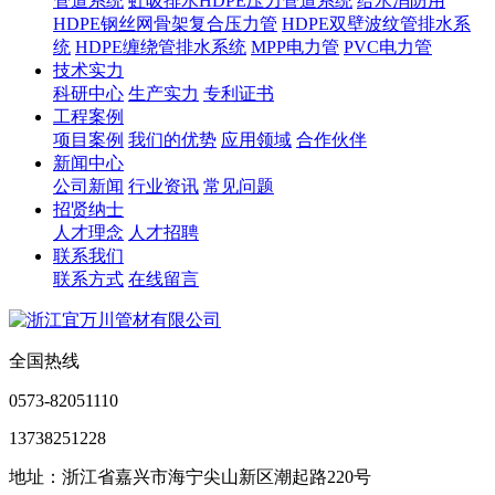
管道系统
虹吸排水HDPE压力管道系统
给水消防用
HDPE钢丝网骨架复合压力管
HDPE双壁波纹管排水系
统
HDPE缠绕管排水系统
MPP电力管
PVC电力管
技术实力
科研中心
生产实力
专利证书
工程案例
项目案例
我们的优势
应用领域
合作伙伴
新闻中心
公司新闻
行业资讯
常见问题
招贤纳士
人才理念
人才招聘
联系我们
联系方式
在线留言
全国热线
0573-82051110
13738251228
地址：浙江省嘉兴市海宁尖山新区潮起路220号