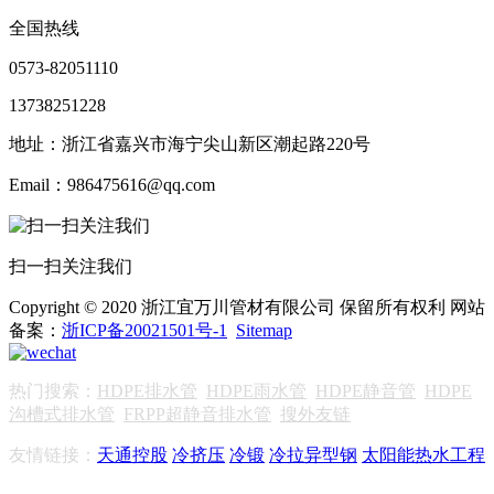
全国热线
0573-82051110
13738251228
地址：浙江省嘉兴市海宁尖山新区潮起路220号
Email：986475616@qq.com
扫一扫关注我们
Copyright © 2020 浙江宜万川管材有限公司 保留所有权利 网站
备案：
浙ICP备20021501号-1
Sitemap
热门搜索：
HDPE排水管
HDPE雨水管
HDPE静音管
HDPE
沟槽式排水管
FRPP超静音排水管
搜外友链
友情链接：
天通控股
冷挤压
冷锻
冷拉异型钢
太阳能热水工程