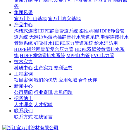
集团介绍
生产基地
发展历程
企业荣誉
企业文化
品牌服
务
集团风采
宜万川江山基地
宜万川嘉兴基地
产品中心
沟槽式连接HDPE静音管道系统
柔性承插HDPE静音管
道系统
无翻边热熔承插静音排水管道系统
电熔连接排水
管道系统
虹吸排水HDPE压力管道系统
给水消防用
HDPE钢丝网骨架复合压力管
HDPE双壁波纹管排水系
统
HDPE缠绕管排水系统
MPP电力管
PVC电力管
技术实力
科研中心
生产实力
专利证书
工程案例
项目案例
我们的优势
应用领域
合作伙伴
新闻中心
公司新闻
行业资讯
常见问题
招贤纳士
人才理念
人才招聘
联系我们
联系方式
在线留言