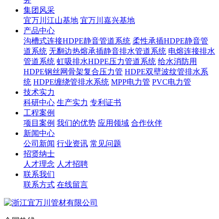
集团风采
宜万川江山基地
宜万川嘉兴基地
产品中心
沟槽式连接HDPE静音管道系统
柔性承插HDPE静音管
道系统
无翻边热熔承插静音排水管道系统
电熔连接排水
管道系统
虹吸排水HDPE压力管道系统
给水消防用
HDPE钢丝网骨架复合压力管
HDPE双壁波纹管排水系
统
HDPE缠绕管排水系统
MPP电力管
PVC电力管
技术实力
科研中心
生产实力
专利证书
工程案例
项目案例
我们的优势
应用领域
合作伙伴
新闻中心
公司新闻
行业资讯
常见问题
招贤纳士
人才理念
人才招聘
联系我们
联系方式
在线留言