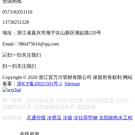
全国热线
0573-82051110
13738251228
地址：浙江省嘉兴市海宁尖山新区潮起路220号
Email：986475616@qq.com
扫一扫关注我们
Copyright © 2020 浙江宜万川管材有限公司 保留所有权利 网站
备案：
浙ICP备20021501号-1
Sitemap
热门搜索：
HDPE排水管
HDPE雨水管
HDPE静音管
HDPE
沟槽式排水管
FRPP超静音排水管
搜外友链
友情链接：
天通控股
冷挤压
冷锻
冷拉异型钢
太阳能热水工程
在线咨询