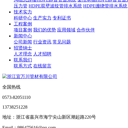
压力管
HDPE双壁波纹管排水系统
HDPE缠绕管排水系统
技术实力
科研中心
生产实力
专利证书
工程案例
项目案例
我们的优势
应用领域
合作伙伴
新闻中心
公司新闻
行业资讯
常见问题
招贤纳士
人才理念
人才招聘
联系我们
联系方式
在线留言
全国热线
0573-82051110
13738251228
地址：浙江省嘉兴市海宁尖山新区潮起路220号
Email：986475616@qq.com