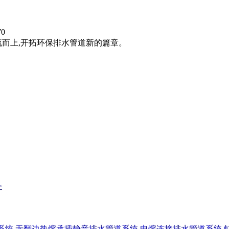
70
流而上,开拓环保排水管道新的篇章。
务
系统
无翻边热熔承插静音排水管道系统
电熔连接排水管道系统