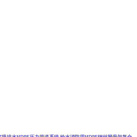
虹吸排水HDPE压力管道系统
给水消防用HDPE钢丝网骨架复合