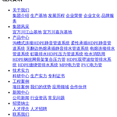
关于我们
集团介绍
生产基地
发展历程
企业荣誉
企业文化
品牌服
务
集团风采
宜万川江山基地
宜万川嘉兴基地
产品中心
沟槽式连接HDPE静音管道系统
柔性承插HDPE静音管
道系统
无翻边热熔承插静音排水管道系统
电熔连接排水
管道系统
虹吸排水HDPE压力管道系统
给水消防用
HDPE钢丝网骨架复合压力管
HDPE双壁波纹管排水系
统
HDPE缠绕管排水系统
MPP电力管
PVC电力管
技术实力
科研中心
生产实力
专利证书
工程案例
项目案例
我们的优势
应用领域
合作伙伴
新闻中心
公司新闻
行业资讯
常见问题
招贤纳士
人才理念
人才招聘
联系我们