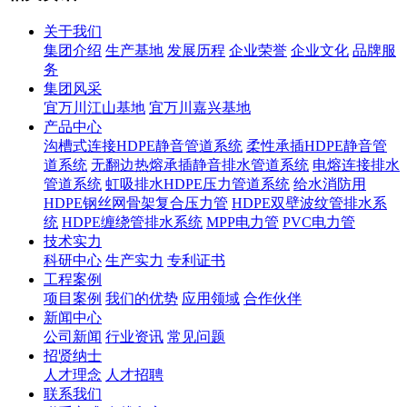
关于我们
集团介绍
生产基地
发展历程
企业荣誉
企业文化
品牌服
务
集团风采
宜万川江山基地
宜万川嘉兴基地
产品中心
沟槽式连接HDPE静音管道系统
柔性承插HDPE静音管
道系统
无翻边热熔承插静音排水管道系统
电熔连接排水
管道系统
虹吸排水HDPE压力管道系统
给水消防用
HDPE钢丝网骨架复合压力管
HDPE双壁波纹管排水系
统
HDPE缠绕管排水系统
MPP电力管
PVC电力管
技术实力
科研中心
生产实力
专利证书
工程案例
项目案例
我们的优势
应用领域
合作伙伴
新闻中心
公司新闻
行业资讯
常见问题
招贤纳士
人才理念
人才招聘
联系我们