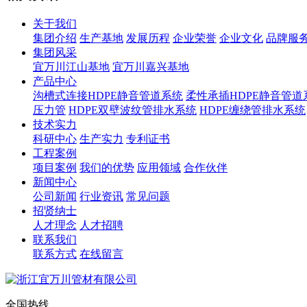
关于我们
集团介绍
生产基地
发展历程
企业荣誉
企业文化
品牌服
集团风采
宜万川江山基地
宜万川嘉兴基地
产品中心
沟槽式连接HDPE静音管道系统
柔性承插HDPE静音管道
压力管
HDPE双壁波纹管排水系统
HDPE缠绕管排水系统
技术实力
科研中心
生产实力
专利证书
工程案例
项目案例
我们的优势
应用领域
合作伙伴
新闻中心
公司新闻
行业资讯
常见问题
招贤纳士
人才理念
人才招聘
联系我们
联系方式
在线留言
全国热线