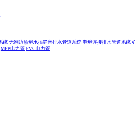
务
系统
无翻边热熔承插静音排水管道系统
电熔连接排水管道系统
MPP电力管
PVC电力管