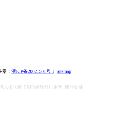
站备案：
浙ICP备20021501号-1
Sitemap
沟槽式排水管
FRPP超静音排水管
搜外友链