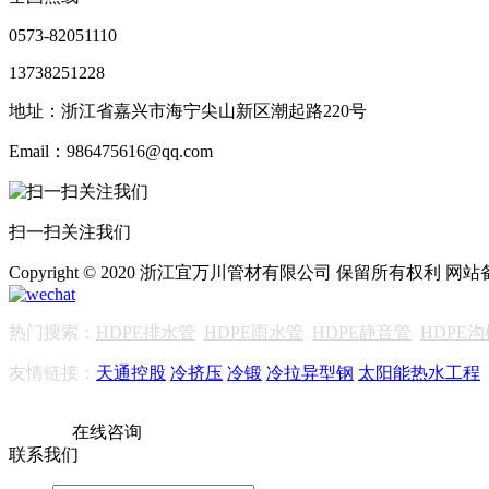
0573-82051110
13738251228
地址：浙江省嘉兴市海宁尖山新区潮起路220号
Email：986475616@qq.com
扫一扫关注我们
Copyright © 2020 浙江宜万川管材有限公司 保留所有权利 网
热门搜索：
HDPE排水管
HDPE雨水管
HDPE静音管
HDPE
友情链接：
天通控股
冷挤压
冷锻
冷拉异型钢
太阳能热水工程
在线咨询
联系我们