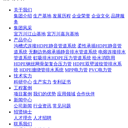
关于我们
集团介绍
生产基地
发展历程
企业荣誉
企业文化
品牌服
务
集团风采
宜万川江山基地
宜万川嘉兴基地
产品中心
沟槽式连接HDPE静音管道系统
柔性承插HDPE静音管
道系统
无翻边热熔承插静音排水管道系统
电熔连接排水
管道系统
虹吸排水HDPE压力管道系统
给水消防用
HDPE钢丝网骨架复合压力管
HDPE双壁波纹管排水系
统
HDPE缠绕管排水系统
MPP电力管
PVC电力管
技术实力
科研中心
生产实力
专利证书
工程案例
项目案例
我们的优势
应用领域
合作伙伴
新闻中心
公司新闻
行业资讯
常见问题
招贤纳士
人才理念
人才招聘
联系我们