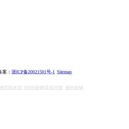
站备案：
浙ICP备20021501号-1
Sitemap
沟槽式排水管
FRPP超静音排水管
搜外友链