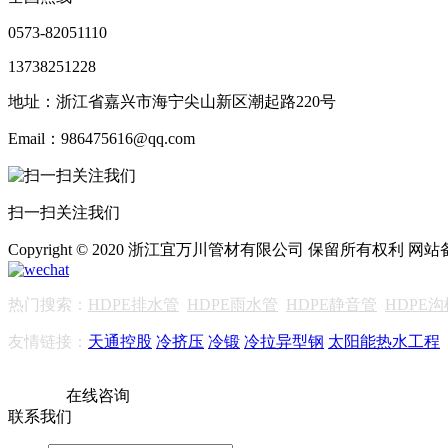
0573-82051110
13738251228
地址：浙江省嘉兴市海宁尖山新区潮起路220号
Email：986475616@qq.com
扫一扫关注我们
Copyright © 2020 浙江宜万川管材有限公司 保留所有权利 网
热门搜索：
HDPE排水管
HDPE雨水管
HDPE静音管
HDPE
友情链接：
天通控股
冷挤压
冷锻
冷拉异型钢
太阳能热水工程
在线咨询
联系我们