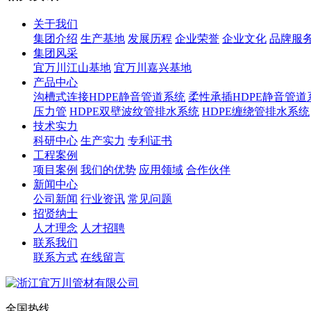
关于我们
集团介绍
生产基地
发展历程
企业荣誉
企业文化
品牌服
集团风采
宜万川江山基地
宜万川嘉兴基地
产品中心
沟槽式连接HDPE静音管道系统
柔性承插HDPE静音管道
压力管
HDPE双壁波纹管排水系统
HDPE缠绕管排水系统
技术实力
科研中心
生产实力
专利证书
工程案例
项目案例
我们的优势
应用领域
合作伙伴
新闻中心
公司新闻
行业资讯
常见问题
招贤纳士
人才理念
人才招聘
联系我们
联系方式
在线留言
全国热线