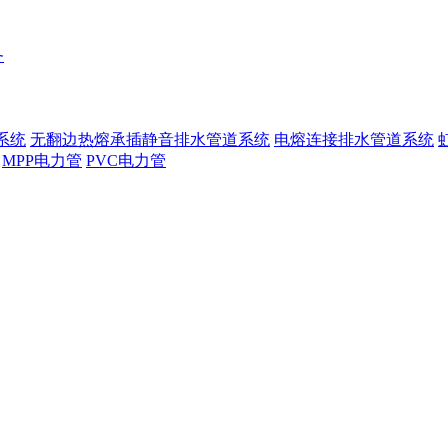
务
系统
无翻边热熔承插静音排水管道系统
电熔连接排水管道系统
MPP电力管
PVC电力管