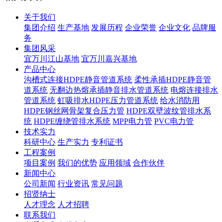
关于我们
集团介绍
生产基地
发展历程
企业荣誉
企业文化
品牌服
务
集团风采
宜万川江山基地
宜万川嘉兴基地
产品中心
沟槽式连接HDPE静音管道系统
柔性承插HDPE静音管
道系统
无翻边热熔承插静音排水管道系统
电熔连接排水
管道系统
虹吸排水HDPE压力管道系统
给水消防用
HDPE钢丝网骨架复合压力管
HDPE双壁波纹管排水系
统
HDPE缠绕管排水系统
MPP电力管
PVC电力管
技术实力
科研中心
生产实力
专利证书
工程案例
项目案例
我们的优势
应用领域
合作伙伴
新闻中心
公司新闻
行业资讯
常见问题
招贤纳士
人才理念
人才招聘
联系我们