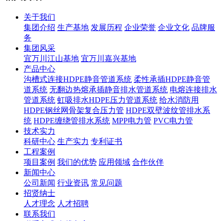
关于我们
集团介绍
生产基地
发展历程
企业荣誉
企业文化
品牌服
务
集团风采
宜万川江山基地
宜万川嘉兴基地
产品中心
沟槽式连接HDPE静音管道系统
柔性承插HDPE静音管
道系统
无翻边热熔承插静音排水管道系统
电熔连接排水
管道系统
虹吸排水HDPE压力管道系统
给水消防用
HDPE钢丝网骨架复合压力管
HDPE双壁波纹管排水系
统
HDPE缠绕管排水系统
MPP电力管
PVC电力管
技术实力
科研中心
生产实力
专利证书
工程案例
项目案例
我们的优势
应用领域
合作伙伴
新闻中心
公司新闻
行业资讯
常见问题
招贤纳士
人才理念
人才招聘
联系我们