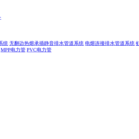
务
系统
无翻边热熔承插静音排水管道系统
电熔连接排水管道系统
MPP电力管
PVC电力管