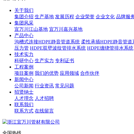
关于我们
集团介绍
生产基地
发展历程
企业荣誉
企业文化
品牌服
集团风采
宜万川江山基地
宜万川嘉兴基地
产品中心
沟槽式连接HDPE静音管道系统
柔性承插HDPE静音管道
压力管
HDPE双壁波纹管排水系统
HDPE缠绕管排水系统
技术实力
科研中心
生产实力
专利证书
工程案例
项目案例
我们的优势
应用领域
合作伙伴
新闻中心
公司新闻
行业资讯
常见问题
招贤纳士
人才理念
人才招聘
联系我们
联系方式
在线留言
全国热线