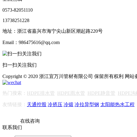
0573-82051110
13738251228
地址：浙江省嘉兴市海宁尖山新区潮起路220号
Email：986475616@qq.com
扫一扫关注我们
Copyright © 2020 浙江宜万川管材有限公司 保留所有权利 网
热门搜索：
HDPE排水管
HDPE雨水管
HDPE静音管
HDPE
友情链接：
天通控股
冷挤压
冷锻
冷拉异型钢
太阳能热水工程
在线咨询
联系我们