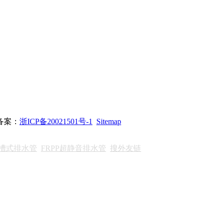
站备案：
浙ICP备20021501号-1
Sitemap
沟槽式排水管
FRPP超静音排水管
搜外友链