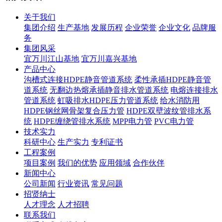
关于我们
集团介绍
生产基地
发展历程
企业荣誉
企业文化
品牌服
务
集团风采
宜万川江山基地
宜万川嘉兴基地
产品中心
沟槽式连接HDPE静音管道系统
柔性承插HDPE静音管
道系统
无翻边热熔承插静音排水管道系统
电熔连接排水
管道系统
虹吸排水HDPE压力管道系统
给水消防用
HDPE钢丝网骨架复合压力管
HDPE双壁波纹管排水系
统
HDPE缠绕管排水系统
MPP电力管
PVC电力管
技术实力
科研中心
生产实力
专利证书
工程案例
项目案例
我们的优势
应用领域
合作伙伴
新闻中心
公司新闻
行业资讯
常见问题
招贤纳士
人才理念
人才招聘
联系我们