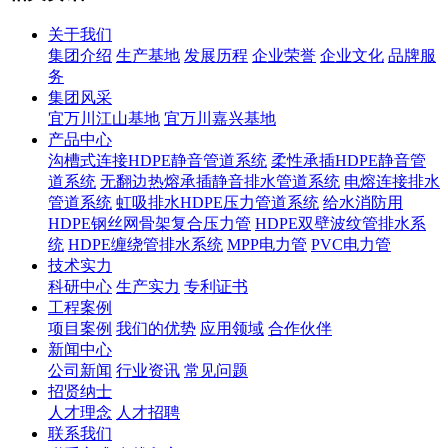
关于我们
集团介绍
生产基地
发展历程
企业荣誉
企业文化
品牌服
务
集团风采
宜万川江山基地
宜万川嘉兴基地
产品中心
沟槽式连接HDPE静音管道系统
柔性承插HDPE静音管
道系统
无翻边热熔承插静音排水管道系统
电熔连接排水
管道系统
虹吸排水HDPE压力管道系统
给水消防用
HDPE钢丝网骨架复合压力管
HDPE双壁波纹管排水系
统
HDPE缠绕管排水系统
MPP电力管
PVC电力管
技术实力
科研中心
生产实力
专利证书
工程案例
项目案例
我们的优势
应用领域
合作伙伴
新闻中心
公司新闻
行业资讯
常见问题
招贤纳士
人才理念
人才招聘
联系我们