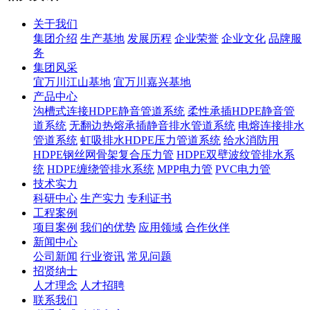
关于我们
集团介绍
生产基地
发展历程
企业荣誉
企业文化
品牌服
务
集团风采
宜万川江山基地
宜万川嘉兴基地
产品中心
沟槽式连接HDPE静音管道系统
柔性承插HDPE静音管
道系统
无翻边热熔承插静音排水管道系统
电熔连接排水
管道系统
虹吸排水HDPE压力管道系统
给水消防用
HDPE钢丝网骨架复合压力管
HDPE双壁波纹管排水系
统
HDPE缠绕管排水系统
MPP电力管
PVC电力管
技术实力
科研中心
生产实力
专利证书
工程案例
项目案例
我们的优势
应用领域
合作伙伴
新闻中心
公司新闻
行业资讯
常见问题
招贤纳士
人才理念
人才招聘
联系我们