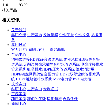
110
93.00
相关产品
相关资讯
关于我们
集团介绍
生产基地
发展历程
企业荣誉
企业文化
品牌服
务
集团风采
宜万川江山基地
宜万川嘉兴基地
产品中心
沟槽式连接HDPE静音管道系统
柔性承插HDPE静音管
道系统
无翻边热熔承插静音排水管道系统
电熔连接排水
管道系统
虹吸排水HDPE压力管道系统
给水消防用
HDPE钢丝网骨架复合压力管
HDPE双壁波纹管排水系
统
HDPE缠绕管排水系统
MPP电力管
PVC电力管
技术实力
科研中心
生产实力
专利证书
工程案例
项目案例
我们的优势
应用领域
合作伙伴
新闻中心