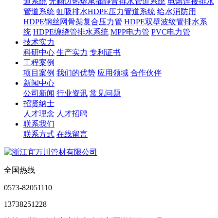
道系统
无翻边热熔承插静音排水管道系统
电熔连接排水
管道系统
虹吸排水HDPE压力管道系统
给水消防用
HDPE钢丝网骨架复合压力管
HDPE双壁波纹管排水系
统
HDPE缠绕管排水系统
MPP电力管
PVC电力管
技术实力
科研中心
生产实力
专利证书
工程案例
项目案例
我们的优势
应用领域
合作伙伴
新闻中心
公司新闻
行业资讯
常见问题
招贤纳士
人才理念
人才招聘
联系我们
联系方式
在线留言
全国热线
0573-82051110
13738251228