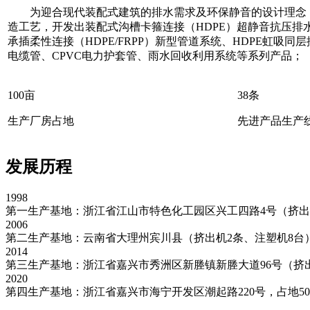
为迎合现代装配式建筑的排水需求及环保静音的设计理念
造工艺，开发出装配式沟槽卡箍连接（HDPE）超静音抗压排
承插柔性连接（HDPE/FRPP）新型管道系统、HDPE虹吸同层
电缆管、CPVC电力护套管、雨水回收利用系统等系列产品；
100
亩
38
条
生产厂房占地
先进产品生产
发展历程
1998
第一生产基地：浙江省江山市特色化工园区兴工四路4号（挤出机
2006
第二生产基地：云南省大理州宾川县（挤出机2条、注塑机8台
2014
第三生产基地：浙江省嘉兴市秀洲区新塍镇新塍大道96号（挤出
2020
第四生产基地：浙江省嘉兴市海宁开发区潮起路220号，占地50亩