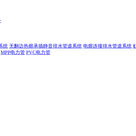
务
系统
无翻边热熔承插静音排水管道系统
电熔连接排水管道系统
MPP电力管
PVC电力管