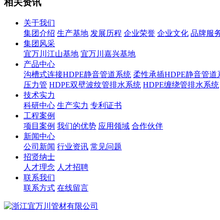
相关资讯
关于我们
集团介绍
生产基地
发展历程
企业荣誉
企业文化
品牌服
集团风采
宜万川江山基地
宜万川嘉兴基地
产品中心
沟槽式连接HDPE静音管道系统
柔性承插HDPE静音管道
压力管
HDPE双壁波纹管排水系统
HDPE缠绕管排水系统
技术实力
科研中心
生产实力
专利证书
工程案例
项目案例
我们的优势
应用领域
合作伙伴
新闻中心
公司新闻
行业资讯
常见问题
招贤纳士
人才理念
人才招聘
联系我们
联系方式
在线留言