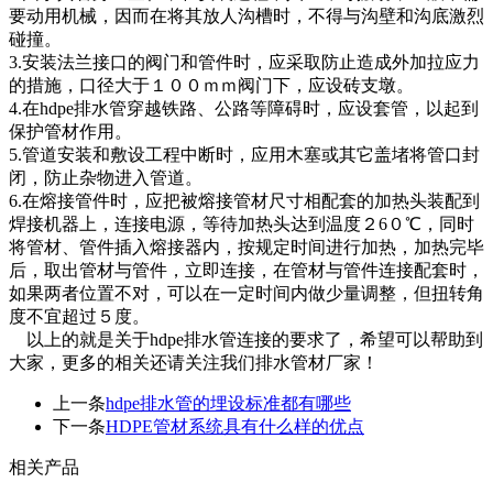
要动用机械，因而在将其放人沟槽时，不得与沟壁和沟底激烈
碰撞。
3.安装法兰接口的阀门和管件时，应采取防止造成外加拉应力
的措施，口径大于１００ｍｍ阀门下，应设砖支墩。
4.在hdpe排水管穿越铁路、公路等障碍时，应设套管，以起到
保护管材作用。
5.管道安装和敷设工程中断时，应用木塞或其它盖堵将管口封
闭，防止杂物进入管道。
6.在熔接管件时，应把被熔接管材尺寸相配套的加热头装配到
焊接机器上，连接电源，等待加热头达到温度２6０℃，同时
将管材、管件插入熔接器内，按规定时间进行加热，加热完毕
后，取出管材与管件，立即连接，在管材与管件连接配套时，
如果两者位置不对，可以在一定时间内做少量调整，但扭转角
度不宜超过５度。
以上的就是关于hdpe排水管连接的要求了，希望可以帮助到
大家，更多的相关还请关注我们排水管材厂家！
上一条
hdpe排水管的埋设标准都有哪些
下一条
HDPE管材系统具有什么样的优点
相关产品