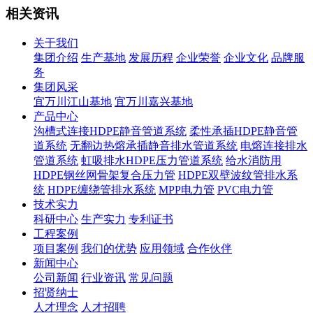
相关资讯
关于我们
集团介绍
生产基地
发展历程
企业荣誉
企业文化
品牌服
务
集团风采
宜万川江山基地
宜万川嘉兴基地
产品中心
沟槽式连接HDPE静音管道系统
柔性承插HDPE静音管
道系统
无翻边热熔承插静音排水管道系统
电熔连接排水
管道系统
虹吸排水HDPE压力管道系统
给水消防用
HDPE钢丝网骨架复合压力管
HDPE双壁波纹管排水系
统
HDPE缠绕管排水系统
MPP电力管
PVC电力管
技术实力
科研中心
生产实力
专利证书
工程案例
项目案例
我们的优势
应用领域
合作伙伴
新闻中心
公司新闻
行业资讯
常见问题
招贤纳士
人才理念
人才招聘