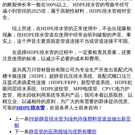
的断裂伸长率一般在500%以上。 HDPE排水管的弯曲半径可
减小到管径的2025倍，属于高韧性材料，HDPE排水管相对安
全。
综上所述，在HDPE排水管的正常使用中，不会出现爆裂
现象，但HDPE排水管道在使用中经常会听到破裂的声音。事
实上，这个声音主要原因是管道连接不当或管道连接不牢固。
在选择HDPE排水管的过程中，一定要检查其质量，还要
注意使用的标准，以减少不必要的成本和费用。
嘉兴禹万川管材股份有限公司为专业生产开发出装配式沟
槽卡箍连接（HDPE）超静音抗压排水系统、装配式螺口法兰
压盖式承插柔性连接（HDPE/FRPP）新型管道系统、HDPE虹
吸同层排水系统、HDPE波纹管、MPP电缆管、CPVC电力护
套管、雨水回收利用系统等系列产品；我司本着以质取胜、以
精立业、以诚相待的原则，为广大的有需要的群体提供优质、
可靠的
HDPE排水管
，欢迎各界人士前来咨询！
上一条
PP超静音排水管为绿色环保塑料管道业做出新贡
献
下一条
静音管的应用领域与优势有哪些