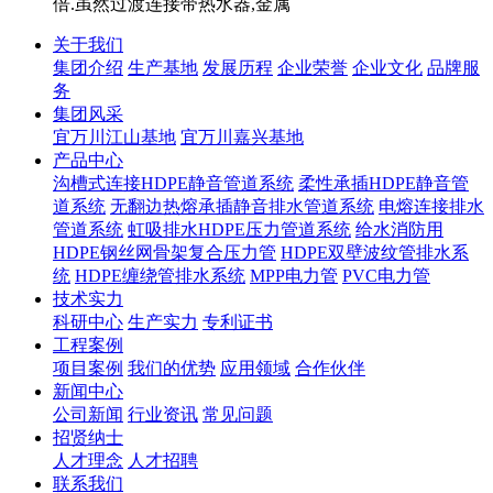
倍.虽然过渡连接带热水器,金属
关于我们
集团介绍
生产基地
发展历程
企业荣誉
企业文化
品牌服
务
集团风采
宜万川江山基地
宜万川嘉兴基地
产品中心
沟槽式连接HDPE静音管道系统
柔性承插HDPE静音管
道系统
无翻边热熔承插静音排水管道系统
电熔连接排水
管道系统
虹吸排水HDPE压力管道系统
给水消防用
HDPE钢丝网骨架复合压力管
HDPE双壁波纹管排水系
统
HDPE缠绕管排水系统
MPP电力管
PVC电力管
技术实力
科研中心
生产实力
专利证书
工程案例
项目案例
我们的优势
应用领域
合作伙伴
新闻中心
公司新闻
行业资讯
常见问题
招贤纳士
人才理念
人才招聘
联系我们