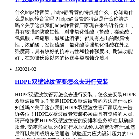
什么hdpe静音管，hdpe静音管的特点是什么，你知道什
么是hdpe静音管吗？hdpe静音管的特点是什么你清楚
吗？关于这点我们hdpe静音管厂家现在来告诉各位！1、
具有较强的防腐蚀性，对非氧化性酸（盐酸，稀硫酸，
氢氟酸，稀硝酸，碱和盐溶液）都具有杰出的耐腐蚀
性，浓硝酸，发烟硫酸，氯化酸等强氧化性酸在外.2、
强度高，具有较好的抗冲击性和拉伸强度.3、耐温功能
好，在90摄氏度以内的运送各类腐蚀介质.4
19
2021-02
HDPE双壁波纹管要怎么去进行安装
HDPE双壁波纹管要怎么去进行安装，怎么去安装HDPE
双壁波纹管呢？安装HDPE双壁波纹管的方法是什么你
知道吗？关于这点我们HDPE双壁波纹管厂家现在来告
诉各位！HDPE双壁波纹管安装必须由具有资格的人员.
请严格按照HDPE双壁波纹管的安排和业务标准,以确保
质量. 安装完成后,必须进行水压试验,以确定没有泄漏,然
后可以关闭或填充管通道. 试验压力应为设计压力的1.6